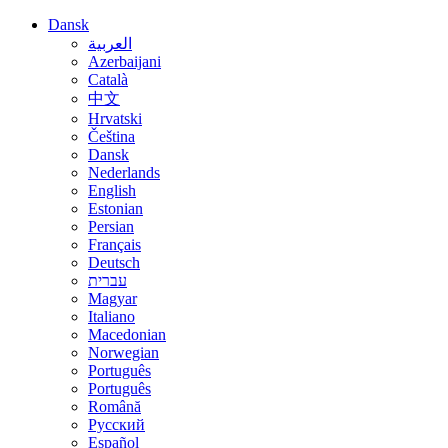
Dansk
العربية
Azerbaijani
Català
中文
Hrvatski
Čeština
Dansk
Nederlands
English
Estonian
Persian
Français
Deutsch
עברית
Magyar
Italiano
Macedonian
Norwegian
Português
Português
Română
Русский
Español