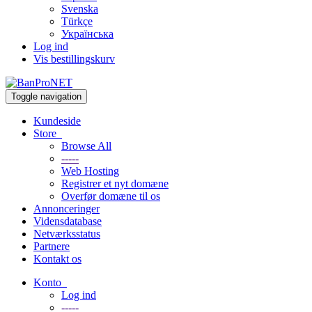
Svenska
Türkçe
Українська
Log ind
Vis bestillingskurv
Toggle navigation
Kundeside
Store
Browse All
-----
Web Hosting
Registrer et nyt domæne
Overfør domæne til os
Annonceringer
Vidensdatabase
Netværksstatus
Partnere
Kontakt os
Konto
Log ind
-----