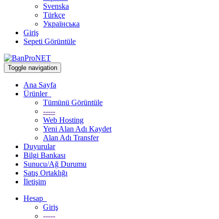
Svenska
Türkçe
Українська
Giriş
Sepeti Görüntüle
Toggle navigation
Ana Sayfa
Ürünler
Tümünü Görüntüle
-----
Web Hosting
Yeni Alan Adı Kaydet
Alan Adı Transfer
Duyurular
Bilgi Bankası
Sunucu/Ağ Durumu
Satış Ortaklığı
İletişim
Hesap
Giriş
-----