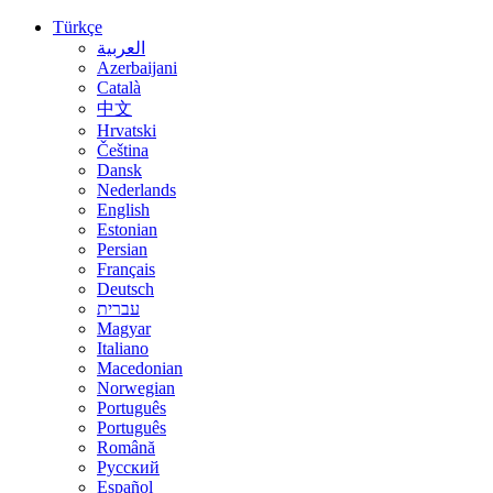
Türkçe
العربية
Azerbaijani
Català
中文
Hrvatski
Čeština
Dansk
Nederlands
English
Estonian
Persian
Français
Deutsch
עברית
Magyar
Italiano
Macedonian
Norwegian
Português
Português
Română
Русский
Español