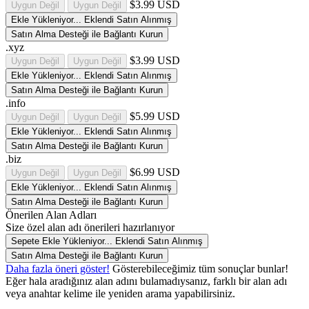
$3.99 USD
Uygun Değil
Uygun Değil
Ekle
Yükleniyor...
Eklendi
Satın Alınmış
Satın Alma Desteği ile Bağlantı Kurun
.xyz
$3.99 USD
Uygun Değil
Uygun Değil
Ekle
Yükleniyor...
Eklendi
Satın Alınmış
Satın Alma Desteği ile Bağlantı Kurun
.info
$5.99 USD
Uygun Değil
Uygun Değil
Ekle
Yükleniyor...
Eklendi
Satın Alınmış
Satın Alma Desteği ile Bağlantı Kurun
.biz
$6.99 USD
Uygun Değil
Uygun Değil
Ekle
Yükleniyor...
Eklendi
Satın Alınmış
Satın Alma Desteği ile Bağlantı Kurun
Önerilen Alan Adları
Size özel alan adı önerileri hazırlanıyor
Sepete Ekle
Yükleniyor...
Eklendi
Satın Alınmış
Satın Alma Desteği ile Bağlantı Kurun
Daha fazla öneri göster!
Gösterebileceğimiz tüm sonuçlar bunlar!
Eğer hala aradığınız alan adını bulamadıysanız, farklı bir alan adı
veya anahtar kelime ile yeniden arama yapabilirsiniz.