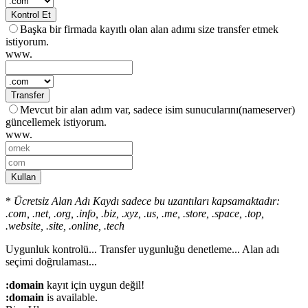
Kontrol Et
Başka bir firmada kayıtlı olan alan adımı size transfer etmek
istiyorum.
www.
Transfer
Mevcut bir alan adım var, sadece isim sunucularını(nameserver)
güncellemek istiyorum.
www.
Kullan
*
Ücretsiz Alan Adı Kaydı sadece bu uzantıları kapsamaktadır:
.com, .net, .org, .info, .biz, .xyz, .us, .me, .store, .space, .top,
.website, .site, .online, .tech
Uygunluk kontrolü...
Transfer uygunluğu denetleme...
Alan adı
seçimi doğrulaması...
:domain
kayıt için uygun değil!
:domain
is available.