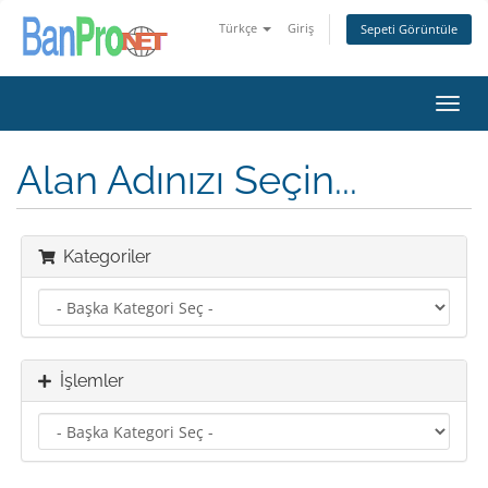
Türkçe
Giriş
Sepeti Görüntüle
Toggl
navig
Alan Adınızı Seçin...
Kategoriler
İşlemler