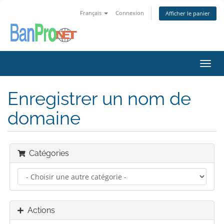
Français
Connexion
Afficher le panier
Bascu
la
navig
Enregistrer un nom de
domaine
Catégories
Actions