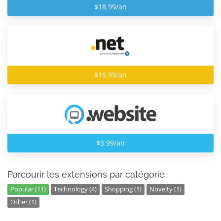
$18.99/an
$16.99/an
$3.99/an
Parcourir les extensions par catégorie
Popular (11)
Technology (4)
Shopping (1)
Novelty (1)
Other (1)