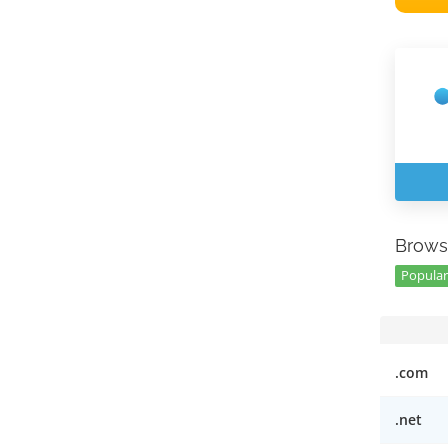
Brows
Popular
.com
.net