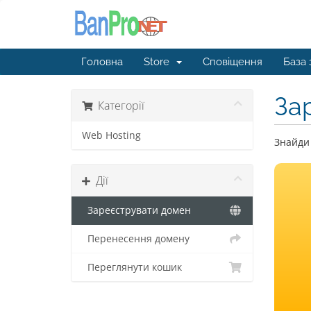
Головна
Store
Сповіщення
База 
За
Категорії
Web Hosting
Знайди 
Дії
Зареєструвати домен
Перенесення домену
Переглянути кошик