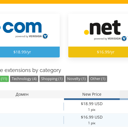
$18.99/yr
$16.99/yr
e extensions by category
 (11)
Technology (4)
Shopping (1)
Novelty (1)
Other (1)
Домен
New Price
$18.99 USD
1 рік
$16.99 USD
1 рік