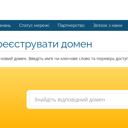
знань
Статус мережі
Партнерство
Зв'язок з нами
реєструвати домен
новий домен. Введіть им'я чи ключове слово та перевірь доступ