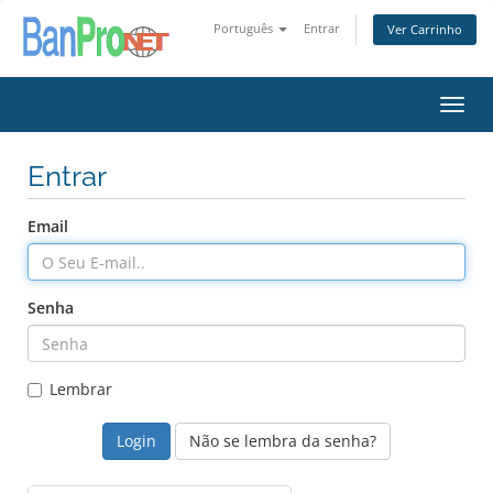
Português
Entrar
Ver Carrinho
Alter
nave
Entrar
Email
Senha
Lembrar
Não se lembra da senha?